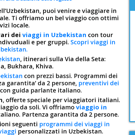
ell’Uzbekistan, puoi venire e viaggiare in
le. Ti offriamo un bel viaggio con ottimi
vizi locale.
ari dei
viaggi in Uzbekistan
con tour
indivuduali e per gruppi.
Scopri viaggi in
bekistan.
ekistan
, itinerari sulla Via della Seta:
, Bukhara, Khiva.
bekistan
con prezzi bassi. Programmi dei
za garantita’ da 2 persone,
preventivi dei
con guida parlante italiano.
n
, offerte speciale per viaggiatori italiani.
iaggio da soli. Vi offriamo
viaggio in
aliano. Partenza garantita da 2 persone.
zioni seguenti
programmi dei viaggi in
viaggi
personalizzati in Uzbekistan.