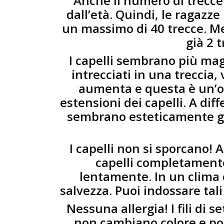
Anche il numero di trecce
dall’età. Quindi, le ragazz
un massimo di 40 trecce. Men
già 2 
I capelli sembrano più magni
intrecciati in una treccia,
aumenta e questa è un’o
estensioni dei capelli. A dif
sembrano esteticamente gr
I capelli non si sporcano! 
capelli completamente 
lentamente. In un clima 
salvezza. Puoi indossare tal
Nessuna allergia! I fili di 
non cambiano colore e pos