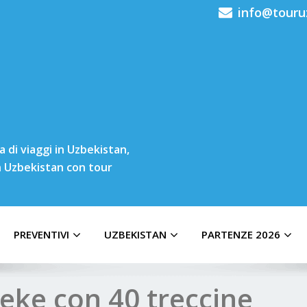
info@touru
 di viaggi in Uzbekistan,
in Uzbekistan con tour
PREVENTIVI
UZBEKISTAN
PARTENZE 2026
eke con 40 treccine