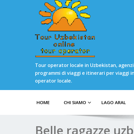
Tour operator locale in Uzbekistan, agenzia
programmi di viaggi e itinerari per viaggi 
operator locale.
HOME
CHI SIAMO
LAGO ARAL
Belle ragazze uzb