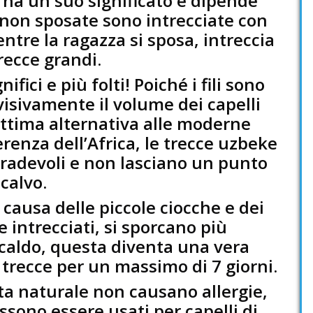
 ha un suo significato e dipende
e non sposate sono intrecciate con
tre la ragazza si sposa, intreccia
trecce grandi.
fici e più folti! Poiché i fili sono
 visivamente il volume dei capelli
ttima alternativa alle moderne
ferenza dell’Africa, le trecce uzbeke
adevoli e non lasciano un punto
calvo.
A causa delle piccole ciocche e dei
intrecciati, si sporcano più
caldo, questa diventa una vera
i trecce per un massimo di 7 giorni.
seta naturale non causano allergie,
sono essere usati per capelli di