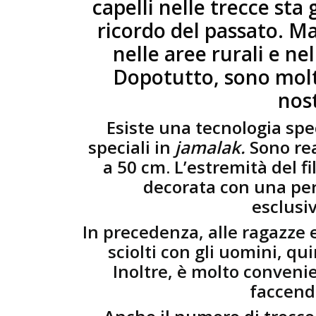
capelli nelle trecce st
ricordo del passato. M
nelle aree rurali e ne
Dopotutto, sono molto
nost
Esiste una tecnologia speci
speciali in
jamalak.
Sono rea
a 50 cm. L’estremità del f
decorata con una perli
esclusi
In precedenza, alle ragazze 
sciolti con gli uomini, qui
Inoltre, è molto convenie
faccend