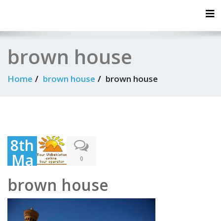
Tog
brown house
Home
brown house
brown house
8th
Ma
0
rch
brown house
202
4