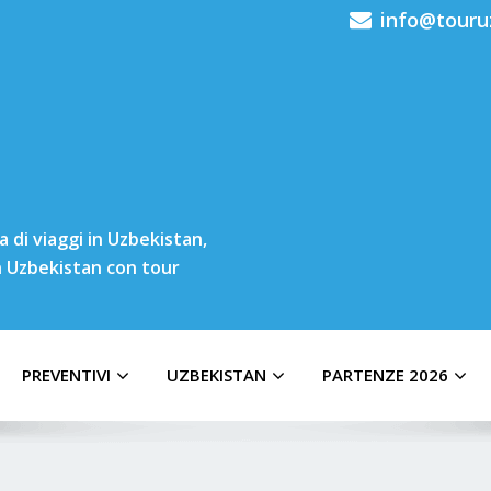
info@touru
 di viaggi in Uzbekistan,
in Uzbekistan con tour
PREVENTIVI
UZBEKISTAN
PARTENZE 2026