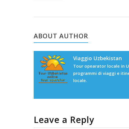
ABOUT AUTHOR
Viaggio Uzbekistan
Tour opearator locale in U
programmi di viaggi e itin
locale.
Leave a Reply