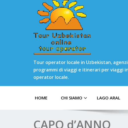
Tour operator locale in Uzbekistan, agenzia
programmi di viaggi e itinerari per viaggi 
operator locale.
HOME
CHI SIAMO
LAGO ARAL
CAPO d’ANNO