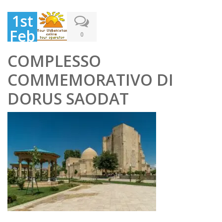
1st
Feb
0
rua
COMPLESSO
ry
COMMEMORATIVO DI
202
2
DORUS SAODAT