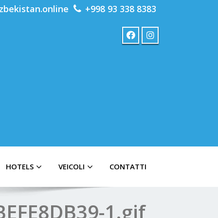
zbekistan.online
+998 93 338 8383
HOTELS
VEICOLI
CONTATTI
EFE8DB39-1.gif