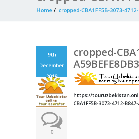
Home
cropped-CBA1FF5B-3073-4712-
cropped-CBA1
9th
A59BEFE8DB39
December
2019
https://touruzbekistan.on
CBA1FF5B-3073-4712-B847-
0