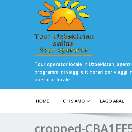
Tour operator locale in Uzbekistan, agenzia
programmi di viaggi e itinerari per viaggi 
operator locale.
HOME
CHI SIAMO
LAGO ARAL
cropped-CBA1FF5