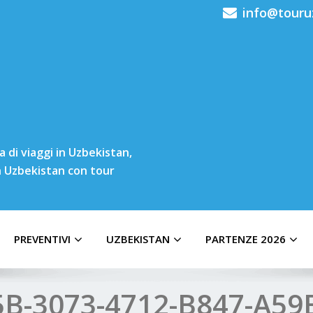
info@touru
 di viaggi in Uzbekistan,
in Uzbekistan con tour
PREVENTIVI
UZBEKISTAN
PARTENZE 2026
B-3073-4712-B847-A59B