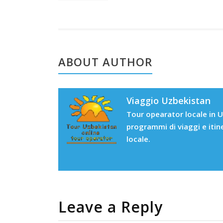
ABOUT AUTHOR
Viaggio Uzbekistan
Tour opearator locale in U
programmi di viaggi e itin
locale.
Leave a Reply