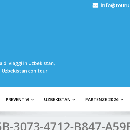
info@touru
 di viaggi in Uzbekistan,
in Uzbekistan con tour
PREVENTIVI
UZBEKISTAN
PARTENZE 2026
B-3073-4712-B847-A59