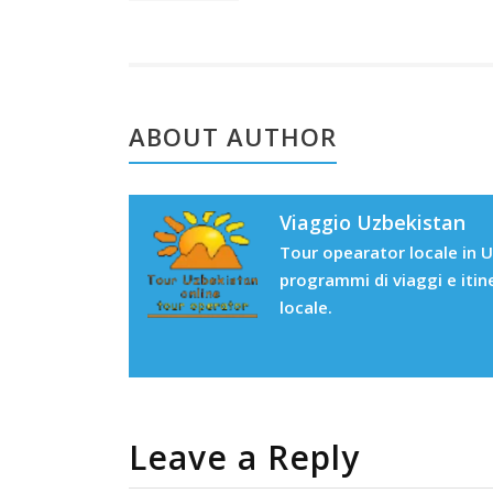
ABOUT AUTHOR
Viaggio Uzbekistan
Tour opearator locale in U
programmi di viaggi e itin
locale.
Leave a Reply