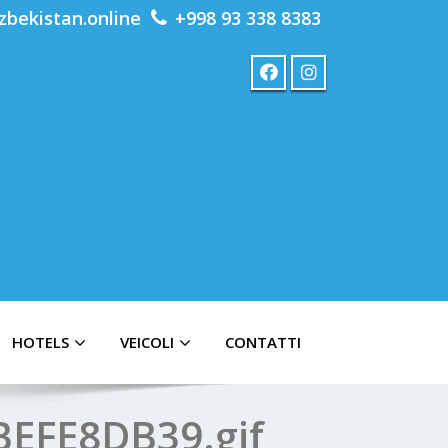
zbekistan.online
+998 93 338 8383
HOTELS
VEICOLI
CONTATTI
BEFE8DB39.gif