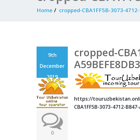
Home
cropped-CBA1FF5B-3073-4712-
cropped-CBA1
9th
A59BEFE8DB39
December
2019
https://touruzbekistan.on
CBA1FF5B-3073-4712-B847-
0