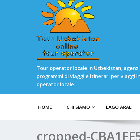
Tour operator locale in Uzbekistan, agenzia
programmi di viaggi e itinerari per viaggi 
operator locale.
HOME
CHI SIAMO
LAGO ARAL
cropped-CBA1FF5