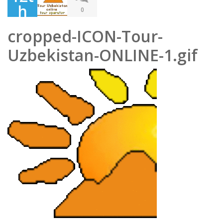
h
0
Dec
cropped-ICON-Tour-
em
Uzbekistan-ONLINE-1.gif
ber
201
9