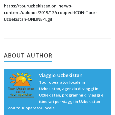
https://touruzbekistan.online/wp-
content/uploads/2019/12/cropped-ICON-Tour-
Uzbekistan-ONLINE-1.gif
ABOUT AUTHOR
Viaggio Uzbekistan
Tour opearator locale in
Uzbekistan, agenzia di viaggi in
Uzbekistan, programmi di viaggi e
itinerari per viaggi in Uzbekistan
con tour operator locale.