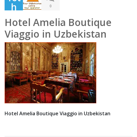
h
0
Dec
Hotel Amelia Boutique
em
Viaggio in Uzbekistan
ber
201
9
Hotel Amelia Boutique Viaggio in Uzbekistan