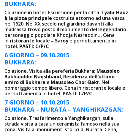
BUKHARA:
Colazione in hotel. Escursione per la città.
Lyabi-Hauz
è la pizza principale
costruita attorno ad una vasca
nel 1620. Nel XX secolo nel giardino davanti alla
madrassa trovò posto il monumento del leggendario
personaggio popolare Khodja Nasreddin… Cena
in
ristorante locale – Saroy
e pernottamento in
hotel.
PASTI: C/P/C
6 GIORNO – 09.10.2015
BUKHARA:
Colazione. Visita alla pereferia Bukhara:
Mausoleo
Bakhauddin Naqshband
,
Residenza dell’ultimo
emiro di Bukhara
e
Mausoleo Chor-Bakr
. Nel
pomeriggio tempo libero. Cena in ristorante locale
e
pernottamento in hotel.
PASTI: C/P/C
7 GIORNO – 10.10.2015
BUKHARA – NURATA – YANGHIKAZGAN:
Colazione. Trasferimento a Yanghikazgan, sulla
strada visita a casa un ceramista famoso nella sua
zona. Visita ai monumenti storici di Nurata. Cena,