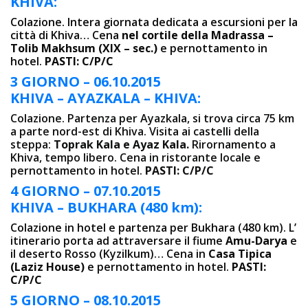
KHIVA:
Colazione. Intera giornata dedicata a escursioni per la
città di Khiva… Cena
nel cortile della Madrassa –
Tolib Makhsum (XIX – sec.)
e pernottamento in
hotel.
PASTI: C/P/C
3 GIORNO – 06.10.2015
KHIVA – AYAZKALA –
KHIVA:
Colazione. Partenza per Ayazkala, si trova circa 75 km
a parte nord-est di Khiva. Visita ai castelli della
steppa:
Toprak Kala e Ayaz Kala.
Rirornamento a
Khiva, tempo libero. Cena in ristorante locale e
pernottamento in hotel.
PASTI: C/P/C
4 GIORNO – 07.10.2015
KHIVA – BUKHARA (480 km):
Colazione in hotel e partenza per Bukhara (480 km). L’
itinerario porta ad attraversare il fiume
Amu-Darya
e
il deserto Rosso (Kyzilkum)… Cena in
Casa Tipica
(Laziz House)
e pernottamento in hotel.
PASTI:
C/P/C
5 GIORNO – 08.10.2015