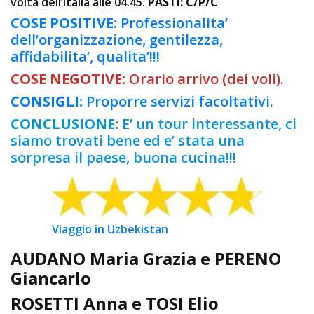
volta dell’Italia alle 04.45.
PASTI: C/P/C
COSE POSITIVE:
Professionalita’
dell’organizzazione, gentilezza,
affidabilita’, qualita’!!!
COSE NEGOTIVE:
Orario arrivo (dei voli).
CONSIGLI:
Pr
oporre servizi facoltativi.
CONCLUSIONE:
E’ un tour interessante, ci
siamo trovati bene ed e’ stata una
sorpresa il paese, buona cucina!!!
Viaggio in Uzbekistan
AUDANO Maria Grazia e PERENO
Giancarlo
ROSETTI Anna e TOSI Elio