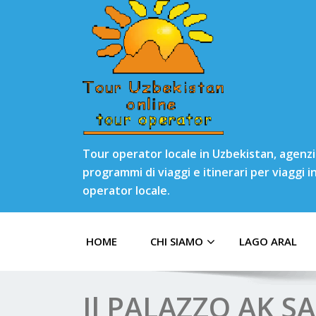
Tour operator locale in Uzbekistan, agenzia
programmi di viaggi e itinerari per viaggi 
operator locale.
HOME
CHI SIAMO
LAGO ARAL
Il PALAZZO AK S