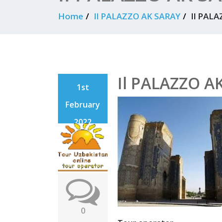
Home
Il PALAZZO AK SARAY
Il PAL
Il PALAZZO A
1st
February
2022
0