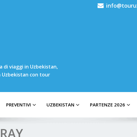
info@touru
 di viaggi in Uzbekistan,
in Uzbekistan con tour
PREVENTIVI
UZBEKISTAN
PARTENZE 2026
ARAY