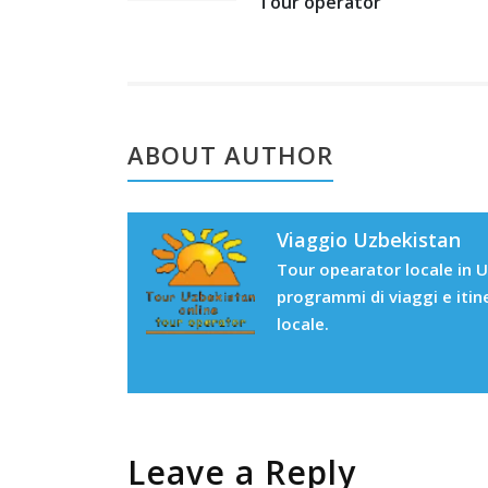
Tour operator
ABOUT AUTHOR
Viaggio Uzbekistan
Tour opearator locale in U
programmi di viaggi e itin
locale.
Leave a Reply