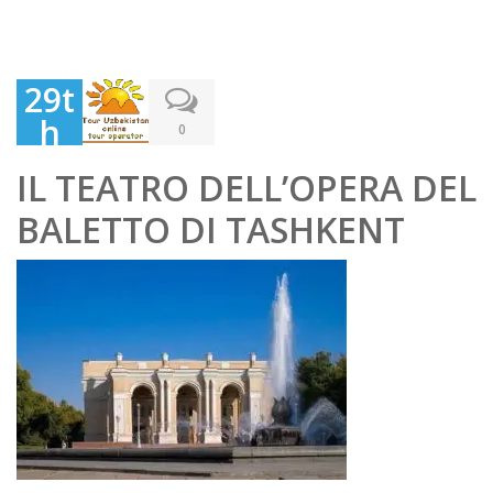
29t
h
0
Ma
IL TEATRO DELL’OPERA DEL
y
BALETTO DI TASHKENT
202
0