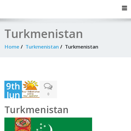
Tog
Turkmenistan
Home
Turkmenistan
Turkmenistan
9th
Jun
0
e
Turkmenistan
202
0