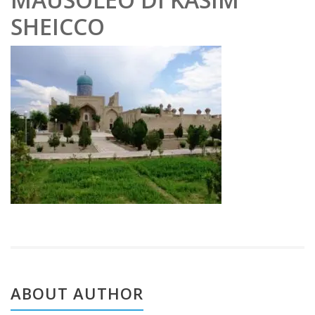
obe
SHEICCO
r
202
2
ABOUT AUTHOR