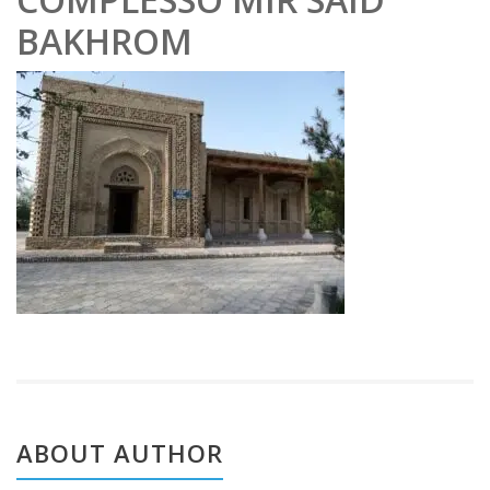
obe
BAKHROM
r
202
2
ABOUT AUTHOR