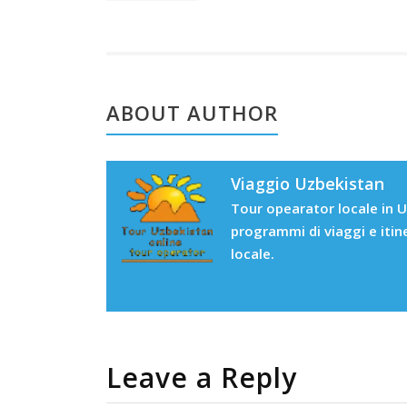
ABOUT AUTHOR
Viaggio Uzbekistan
Tour opearator locale in U
programmi di viaggi e itin
locale.
Leave a Reply