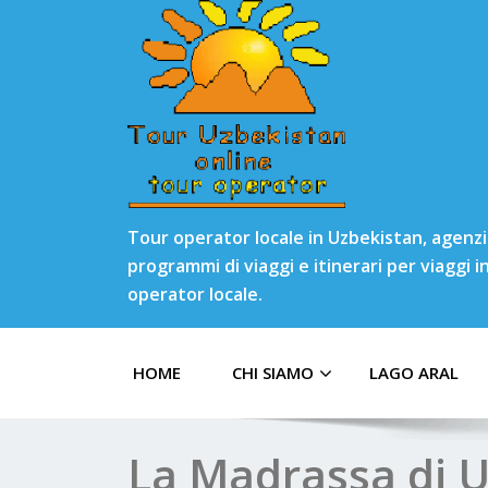
Tour operator locale in Uzbekistan, agenzia
programmi di viaggi e itinerari per viaggi 
operator locale.
HOME
CHI SIAMO
LAGO ARAL
La Madrassa di 