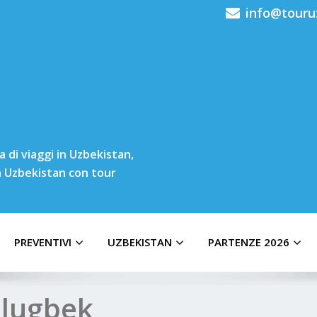
info@touru
 di viaggi in Uzbekistan,
in Uzbekistan con tour
PREVENTIVI
UZBEKISTAN
PARTENZE 2026
Ulugbek