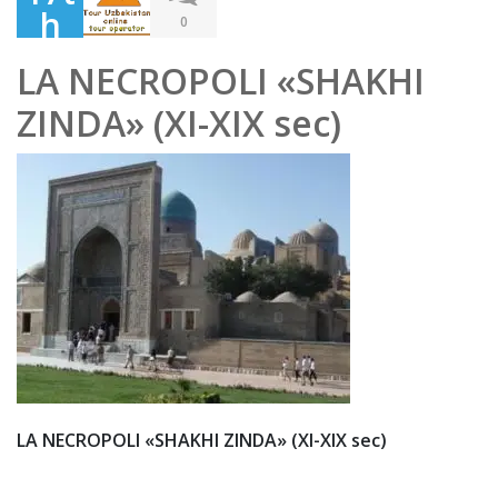
h
0
Jun
LA NECROPOLI «SHAKHI
e
ZINDA» (XI-XIX sec)
202
0
LA NECROPOLI «SHAKHI ZINDA» (XI-XIX sec)