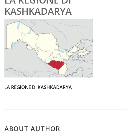
te
KASHKADARYA
mb
er
202
0
LA REGIONE DI KASHKADARYA
ABOUT AUTHOR