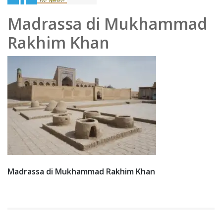
Au
Madrassa di Mukhammad
gus
Rakhim Khan
t
202
0
Madrassa di Mukhammad Rakhim Khan