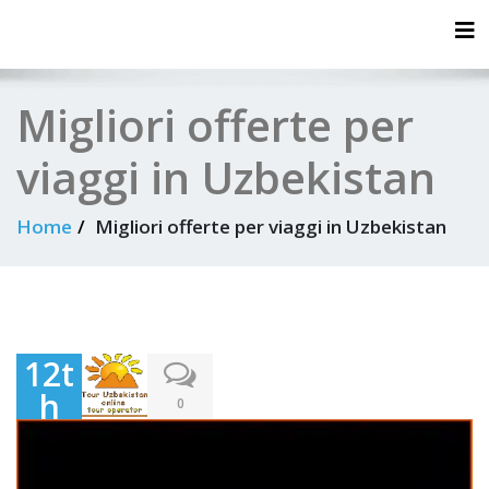
Tog
Migliori offerte per
viaggi in Uzbekistan
Home
Migliori offerte per viaggi in Uzbekistan
12t
h
0
Ma
y