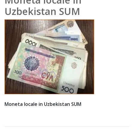
e
Uzbekistan SUM
202
0
Moneta locale in Uzbekistan SUM