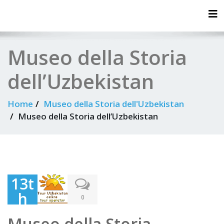
Tog
Museo della Storia
dell’Uzbekistan
Home
Museo della Storia dell'Uzbekistan
Museo della Storia dell’Uzbekistan
13t
h
0
Jun
Museo della Storia