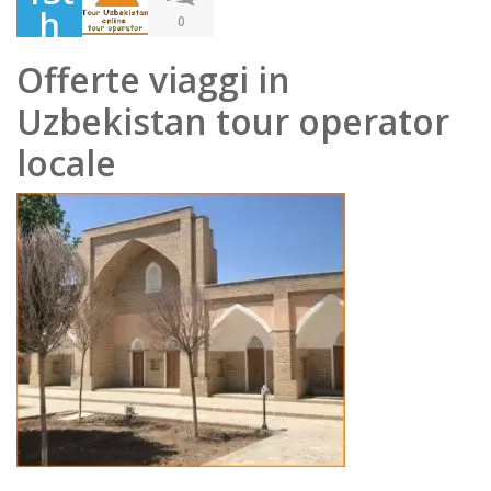
h
0
Jun
Offerte viaggi in
e
Uzbekistan tour operator
202
0
locale