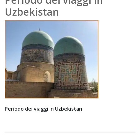
e
Uzbekistan
202
0
Periodo dei viaggi in Uzbekistan