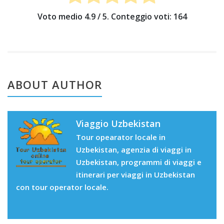
Voto medio
4.9
/ 5. Conteggio voti:
164
ABOUT AUTHOR
Viaggio Uzbekistan
Tour opearator locale in
Uzbekistan, agenzia di viaggi in
Uzbekistan, programmi di viaggi e
itinerari per viaggi in Uzbekistan
con tour operator locale.