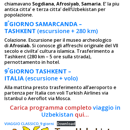
chiamavano
Sogdiana
,
Afrosiyab
,
Samaria
. E’ la piu
antica citta’ e terza citta’ dell’Uzbekistan per
popolazione.
º
8
GIORNO SAMARCANDA –
TASHKENT
(escursione + 280 km)
Colazione. Escursione per il museo archeologico
di
Afrosiab.
Si conosce gli affreschi originale del VII
secolo e civilta’ cultura islamica. Trasferimento a
Tashkent (280 km – 5 ore sulla strada),
pernottamento in hotel.
º
9
GIORNO TASHKENT –
ITALIA
(escursione + volo)
Alla mattina presto trasferimento all’aeroporto e
partenza per Italia con voli Turkish Airlines via
Istanbul o Aeroflot via Mosca.
Carica programma completo
viaggio in
Uzbekistan
qui…
VIAGGIO CLASSICO_9 giorni
Download