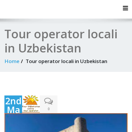
Tog
Tour operator locali
in Uzbekistan
Home
Tour operator locali in Uzbekistan
2nd
Ma
0
rch
202