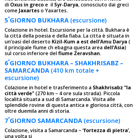
di
Oxus in greco
e il
Syr-Darya
, conosciuto dai greci
come
Jaxartes
o Yaxartes.
º
5
GIORNO BUKHARA
(escursione)
Colazione in hotel. Escursione per la città. Bukhara è
la città della poesia e della fiaba. La cittа è situata in
un’oasi del deserto
Kizil-Kum a est dell’Amu Darya
(
il principale fiume ch ebagna questa area
dell’Asia
)
sul corso inferiore del
fiume Zeravshan
.
º
6
GIORNO
BUKHARA – SHAKHRISABZ –
SAMARCANDA
(410 km totale +
escursione)
Colazione in hotel e trasferimento a
Shakhrisabz “la
città verde”
(270 km – 4 ore sula strada). Piccola
località situata a sud di Samarcanda. Visita alle
splendide rovine di questa antica e gloriosa città, con
oltre duemila anni di storia.
º
7
GIORNO SAMARCANDA
(escursione)
Colazione, visita a Samarcanda –
‘fortezza di pietra’
,
una volta si