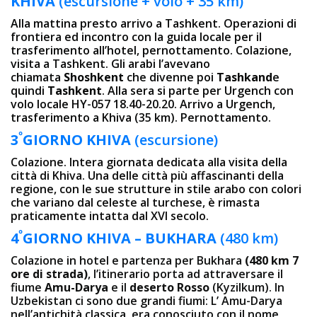
KHIVA
(escursione + volo + 35 km)
Alla mattina presto arrivo a Tashkent. Operazioni di
frontiera ed incontro con la guida locale per il
trasferimento all’hotel, pernottamento. Colazione,
visita a Tashkent. Gli arabi l’avevano
chiamata
Shoshkent
che divenne poi
Tashkand
e
quindi
Tashkent
. Alla sera si parte per Urgench con
volo locale HY-057 18.40-20.20. Arrivo a Urgench,
trasferimento a Khiva (35 km). Pernottamento.
º
3
GIORNO
KHIVA
(escursione)
Colazione. Intera giornata dedicata alla visita della
città di Khiva. Una delle città più affascinanti della
regione, con le sue strutture in stile arabo con colori
che variano dal celeste al turchese, è rimasta
praticamente intatta dal XVI secolo.
º
4
GIORNO KH
IVA – BUKHARA
(480 km)
Colazione in hotel e partenza per Bukhara
(480 km 7
ore di strada)
, l’itinerario porta ad attraversare il
fiume
Amu-Darya
e il
deserto Rosso
(Kyzilkum). In
Uzbekistan ci sono due grandi fiumi: L’ Amu-Darya
nell’antichità classica, era conosciuto con il nome