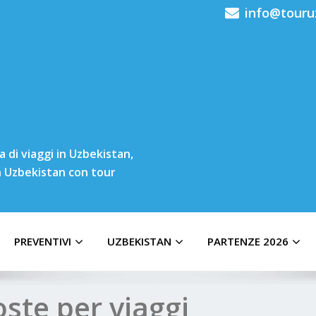
info@touru
 di viaggi in Uzbekistan,
in Uzbekistan con tour
PREVENTIVI
UZBEKISTAN
PARTENZE 2026
ste per viaggi