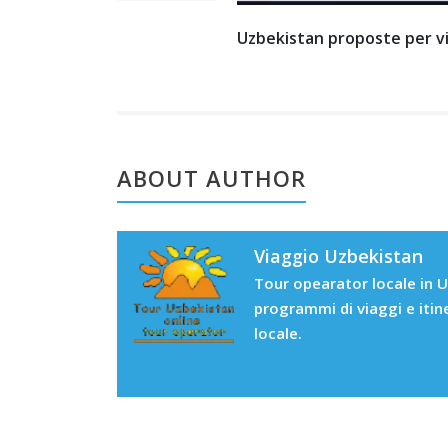
Uzbekistan proposte per v
ABOUT AUTHOR
Viaggio Uzbekistan
Tour opearator locale in U
programmi di viaggi e itin
locale.