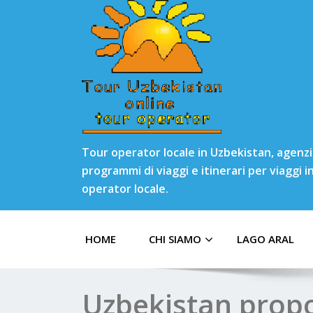
Tour operator locale in Uzbekistan, agenzia
programmi di viaggi e itinerari per viaggi 
operator locale.
HOME
CHI SIAMO
LAGO ARAL
Uzbekistan propo