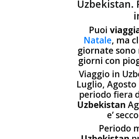
Uzbekistan. 
i
Puoi
viaggi
Natale
, ma c
giornate sono
giorni con pio
Viaggio in Uzb
Luglio, Agosto 
periodo fiera 
Uzbekistan
Ago
e’ secco
Periodo m
Uzbekistan
pr