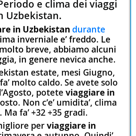
Periodo e clima dei viaggi
n Uzbekistan.
are in Uzbekistan
durante
lima inverniale e’ freddo. Le
 molto breve, abbiamo alcuni
ggia, in genere nevica anche.
ekistan estate, mesi Giugno,
fa’ molto caldo. Se avete solo
d’Agosto, potete
viaggiare in
sto. Non c’e’ umidita’, clima
. Ma fa’ +32 +35 gradi.
igliore per
viaggiare in
imavera e autunno. Quindi’