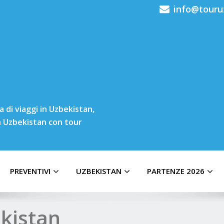
info@touru
 di viaggi in Uzbekistan,
in Uzbekistan con tour
PREVENTIVI
UZBEKISTAN
PARTENZE 2026
ekistan