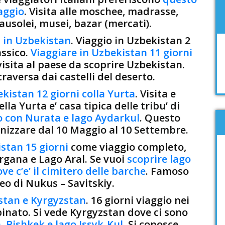
aggio
. Visita alle moschee, madrasse,
ausolei, musei, bazar (mercati).
i in Uzbekistan
. Viaggio in Uzbekistan 2
assico.
Viaggiare in Uzbekistan 11 giorni
 visita al paese da scoprire Uzbekistan.
traversa dai castelli del deserto.
kistan 12 giorni colla Yurta
. Visita e
a Yurta e’ casa tipica delle tribu’ di
io con Nurata e lago Aydarkul
. Questo
anizzare dal 10 Maggio al 10 Settembre.
stan 15 giorni
come viaggio completo,
Fergana e Lago Aral. Se vuoi
scoprire lago
e c’e’ il cimitero delle barche
. Famoso
o di Nukus – Savitskiy.
stan e Kyrgyzstan
. 16 giorni viaggio nei
inato. Si vede Kyrgyzstan dove ci sono
, Bishkek e lago Issyk-Kul
. Si conosce