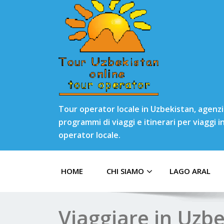
Tour operator locale in Uzbekistan, agenzia
programmi di viaggi e itinerari per viaggi 
operator locale.
HOME
CHI SIAMO
LAGO ARAL
Viaggiare in Uzb