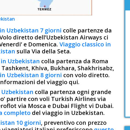
ekistan
in Uzbekistan 7 giorni
colle partenze da
olo diretto dell’Uzbekistan Airways ci
 Venerdi’ e Domenica.
Viaggio classico in
istan
sulla Via della Seta.
 in Uzbekistan
colla partenza da Roma
 a Tashkent, Khiva, Bukhara, Shakhrisabz,
in Uzbekistan 8 giorni
con volo diretto.
informazioni del viaggio qui.
in Uzbekistan
colla partenza ogni grande
puo’ partire con voli Turkish Airlines via
eroflot via Mosca e Dubai Flight vi Dubai.
a completo
del viaggio in Uzbekistan.
istan 10 giorni
, preventivo con prezzo
 viaggiatori italiani preferiscono
questo