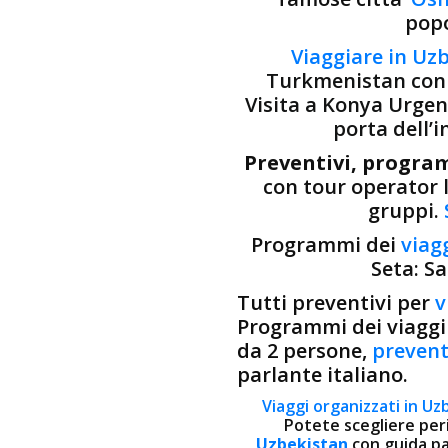
popo
Viaggiare in Uz
Turkmenistan con 
Visita a Konya Urgen
porta dell’
Preventivi, program
con tour operator l
gruppi.
Programmi dei
viag
Seta: S
Tutti preventivi per
v
Programmi dei viaggi 
da 2 persone,
prevent
parlante italiano.
Viaggi organizzati in Uz
Potete scegliere peri
Uzbekistan
con guida pa