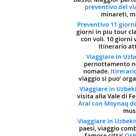
preventivo del vi
minareti, m
Preventivo 11 giorn
giorni in piu tour cl
con voli. 10 giorni
Itinerario at
Viaggiare in Uzbe
pernottamento nell
nomade.
Itirerar
viaggio si puo’ org
Viaggiare in Uzbeki
visita alla Vale di 
Aral con Moynaq dov
muse
Viaggiare in Uzbeki
paesi, viaggio comb
famose citta’
Osh