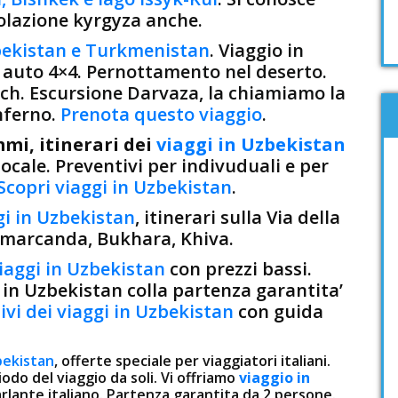
lazione kyrgyza anche.
bekistan e Turkmenistan
. Viaggio in
auto 4×4. Pernottamento nel deserto.
ch. Escursione Darvaza, la chiamiamo la
inferno.
Prenota questo viaggio
.
mi, itinerari dei
viaggi in Uzbekistan
ocale. Preventivi per indivuduali e per
Scopri viaggi in Uzbekistan
.
gi in Uzbekistan
, itinerari sulla Via della
amarcanda, Bukhara, Khiva.
iaggi in Uzbekistan
con prezzi bassi.
in Uzbekistan colla partenza garantita’
ivi dei viaggi in Uzbekistan
con guida
bekistan
, offerte speciale per viaggiatori italiani.
odo del viaggio da soli. Vi offriamo
viaggio in
rlante italiano. Partenza garantita da 2 persone.