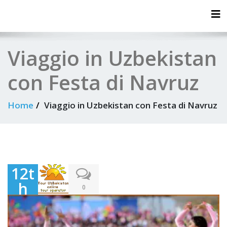
Tog
Viaggio in Uzbekistan
con Festa di Navruz
Home
Viaggio in Uzbekistan con Festa di Navruz
12t
h
0
Ma
rch