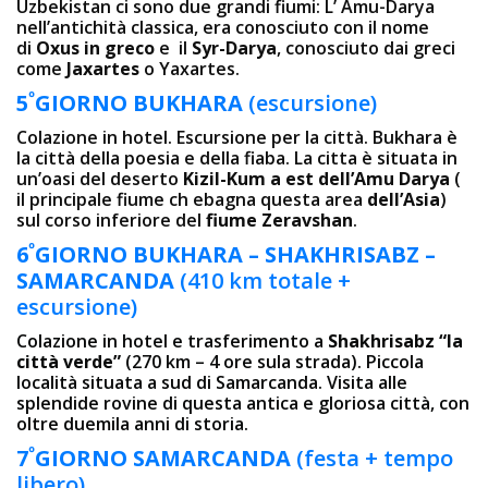
Uzbekistan ci sono due grandi fiumi: L’ Amu-Darya
nell’antichità classica, era conosciuto con il nome
di
Oxus in greco
e il
Syr-Darya
, conosciuto dai greci
come
Jaxartes
o Yaxartes.
º
5
GIORNO BUKHARA
(escursione)
Colazione in hotel. Escursione per la città. Bukhara è
la città della poesia e della fiaba. La cittа è situata in
un’oasi del deserto
Kizil-Kum a est dell’Amu Darya
(
il principale fiume ch ebagna questa area
dell’Asia
)
sul corso inferiore del
fiume Zeravshan
.
º
6
GIORNO
BUKHARA – SHAKHRISABZ –
SAMARCANDA
(410 km totale +
escursione)
Colazione in hotel e trasferimento a
Shakhrisabz “la
città verde”
(270 km – 4 ore sula strada). Piccola
località situata a sud di Samarcanda. Visita alle
splendide rovine di questa antica e gloriosa città, con
oltre duemila anni di storia.
º
7
GIORNO SAMARCANDA
(festa + tempo
libero)