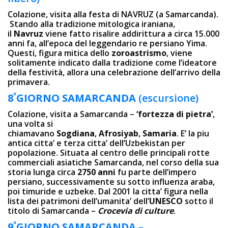
Colazione, visita alla festa di NAVRUZ (a Samarcanda).
Stando alla tradizione mitologica iraniana,
il
Navruz
viene fatto risalire addirittura a circa 15.000
anni fa, all’epoca del leggendario re persiano Yima.
Questi, figura mitica dello
zoroastrismo
, viene
solitamente indicato dalla tradizione come l’ideatore
della festività, allora una celebrazione dell’arrivo della
primavera.
º
8
GIORNO SAMARCANDA
(escursione)
Colazione, visita a Samarcanda –
‘fortezza di pietra’
,
una volta si
chiamavano
Sogdiana
,
Afrosiyab
,
Samaria
. E’ la piu
antica citta’ e terza citta’ dell’Uzbekistan per
popolazione. Situata al centro delle principali rotte
commerciali asiatiche Samarcanda, nel corso della sua
storia lunga circa
2750 anni
fu parte dell’impero
persiano, successivamente su sotto influenza araba,
poi timuride e uzbeke. Dal 2001 la citta’ figura nella
lista dei patrimoni dell’umanita’ dell’
UNESCO
sotto il
titolo di Samarcanda –
Crocevia di culture
.
º
9
GIORNO SAMARCANDA –