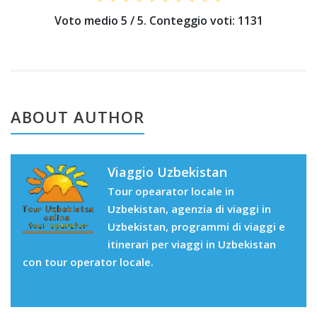
Voto medio
5
/ 5. Conteggio voti:
1131
ABOUT AUTHOR
Viaggio Uzbekistan
Tour opearator locale in
Uzbekistan, agenzia di viaggi in
Uzbekistan, programmi di viaggi e
itinerari per viaggi in Uzbekistan
con tour operator locale.