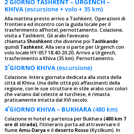
º
2
GIORNO
TASHKENT –
URGENCH –
KHIVA
(escursione + volo + 35 km)
Alla mattina presto arrivo a Tashkent. Operazioni di
frontiera ed incontro con la guida locale per il
trasferimento all’hotel, pernottamento. Colazione,
visita a Tashkent. Gli arabi l’avevano
chiamata
Shoshkent
che divenne poi
Tashkand
e
quindi
Tashkent
. Alla sera si parte per Urgench con
volo locale HY-057 18.40-20.20. Arrivo a Urgench,
trasferimento a Khiva (35 km). Pernottamento.
º
3
GIORN
O
KHIVA
(escursione)
Colazione. Intera giornata dedicata alla visita della
città di Khiva. Una delle città più affascinanti della
regione, con le sue strutture in stile arabo con colori
che variano dal celeste al turchese, è rimasta
praticamente intatta dal XVI secolo.
º
4
GIORNO KHIVA – BUKHARA
(480 km)
Colazione in hotel e partenza per Bukhara
(480 km 7
ore di strada)
, l’itinerario porta ad attraversare il
fiume
Amu-Darya
e il
deserto Rosso
(Kyzilkum). In