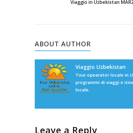
Viaggio in Uzbekistan MA
ABOUT AUTHOR
Viaggio Uzbekistan
Tour opearator locale in U
programmi di viaggi e itin
locale.
Leave a Reply