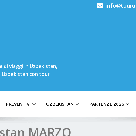
info@touru
 di viaggi in Uzbekistan,
in Uzbekistan con tour
PREVENTIVI
UZBEKISTAN
PARTENZE 2026
kistan MARZO