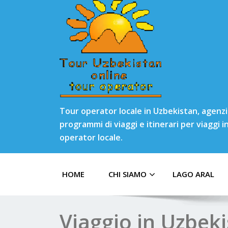
Tour operator locale in Uzbekistan, agenzia
programmi di viaggi e itinerari per viaggi 
operator locale.
HOME
CHI SIAMO
LAGO ARAL
Viaggio in Uzbe