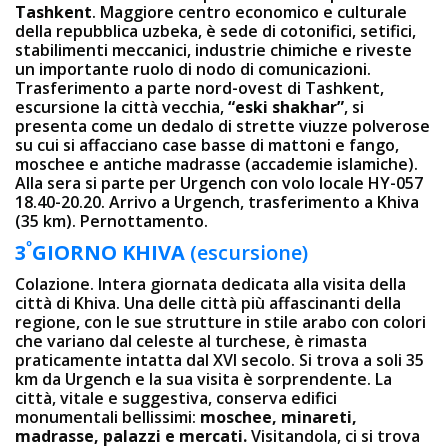
Tashkent
. Maggiore centro economico e culturale
della repubblica uzbeka, è sede di cotonifici, setifici,
stabilimenti meccanici, industrie chimiche e riveste
un importante ruolo di nodo di comunicazioni.
Trasferimento a parte nord-ovest di Tashkent,
escursione la città vecchia,
“eski shakhar”
, si
presenta come un dedalo di strette viuzze polverose
su cui si affacciano case basse di mattoni e fango,
moschee e antiche madrasse (accademie islamiche).
Alla sera si parte per Urgench con volo locale HY-057
18.40-20.20. Arrivo a Urgench, trasferimento a Khiva
(35 km). Pernottamento.
º
3
GIORNO
KHIVA
(escursione)
Colazione. Intera giornata dedicata alla visita della
città di Khiva. Una delle città più affascinanti della
regione, con le sue strutture in stile arabo con colori
che variano dal celeste al turchese, è rimasta
praticamente intatta dal XVI secolo. Si trova a soli 35
km da Urgench e la sua visita è sorprendente. La
città, vitale e suggestiva, conserva edifici
monumentali bellissimi:
moschee, minareti,
madrasse, palazzi e mercati.
Visitandola, ci si trova