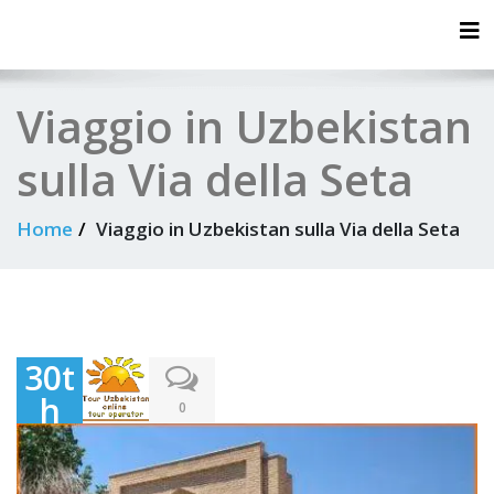
Tog
Viaggio in Uzbekistan
sulla Via della Seta
Home
Viaggio in Uzbekistan sulla Via della Seta
30t
h
0
Apr
il