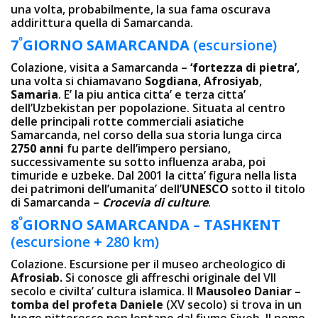
una volta, probabilmente, la sua fama oscurava
addirittura quella di Samarcanda.
º
7
GIORNO
SAMARCANDA
(escursione)
Colazione, visita a Samarcanda –
‘fortezza di pietra’
,
una volta si chiamavano
Sogdiana
,
Afrosiyab
,
Samaria
. E’ la piu antica citta’ e terza citta’
dell’Uzbekistan per popolazione. Situata al centro
delle principali rotte commerciali asiatiche
Samarcanda, nel corso della sua storia lunga circa
2750 anni
fu parte dell’impero persiano,
successivamente su sotto influenza araba, poi
timuride e uzbeke. Dal 2001 la citta’ figura nella lista
dei patrimoni dell’umanita’ dell’
UNESCO
sotto il titolo
di Samarcanda –
Crocevia di culture
.
º
8
GIORNO
SAMARCANDA – TASHKENT
(escursione + 280 km)
Colazione. Escursione per il museo archeologico di
Afrosiab.
Si conosce gli affreschi originale del VII
secolo e civilta’ cultura islamica. Il
Mausoleo Daniar –
tomba del profeta Daniele
(XV secolo) si trova in un
luogo pittoresco non lontano dal fiume Siyob. Il nome