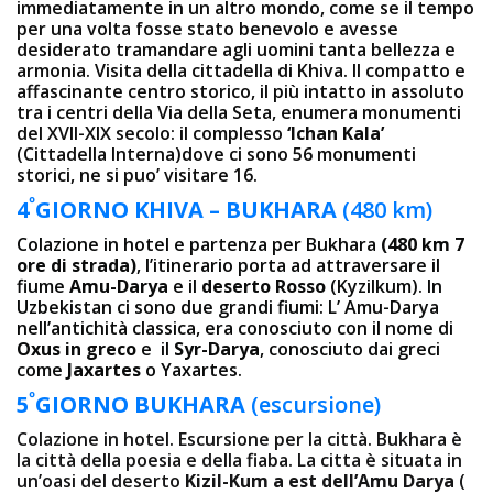
immediatamente in un altro mondo, come se il tempo
per una volta fosse stato benevolo e avesse
desiderato tramandare agli uomini tanta bellezza e
armonia. Visita della cittadella di Khiva. Il compatto e
affascinante centro storico, il più intatto in assoluto
tra i centri della Via della Seta, enumera monumenti
del XVII-XIX secolo: il complesso
‘Ichan Kala’
(Cittadella Interna)dove ci sono 56 monumenti
storici, ne si puo’ visitare 16.
º
4
GIORNO
KHIVA – BUKHARA
(480 km)
Colazione in hotel e partenza per Bukhara
(480 km 7
ore di strada)
, l’itinerario porta ad attraversare il
fiume
Amu-Darya
e il
deserto Rosso
(Kyzilkum). In
Uzbekistan ci sono due grandi fiumi: L’ Amu-Darya
nell’antichità classica, era conosciuto con il nome di
Oxus in greco
e il
Syr-Darya
, conosciuto dai greci
come
Jaxartes
o Yaxartes.
º
5
GIORNO
BUKHARA
(escursione)
Colazione in hotel. Escursione per la città. Bukhara è
la città della poesia e della fiaba. La cittа è situata in
un’oasi del deserto
Kizil-Kum a est dell’Amu Darya
(