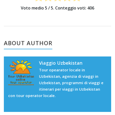
Voto medio
5
/ 5. Conteggio voti:
406
ABOUT AUTHOR
Viaggio Uzbekistan
Tour opearator locale in
Uzbekistan, agenzia di viaggi in
Uzbekistan, programmi di viaggi e
itinerari per viaggi in Uzbekistan
con tour operator locale.