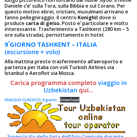
Daniele c’e’ sulla Tora, sulla Bibbia e sul Corano. Per
questo motivo ebrei, cristiani, musulmani arrivano e
fanno pellegniraggio. Il centro
Konighil
dove si
produce
carta di gelso.
Posto e’ particolare e molto
interessante. Trasferimento a Tashkent (280 km – 5
ore sulla strada), pernottamento in hotel.
º
9
GIORNO
TASHKENT – ITALIA
(escursione + volo)
Alla mattina presto trasferimento all’aeroporto e
partenza per Italia con voli Turkish Airlines via
Istanbul o Aeroflot via Mosca.
Carica programma completo
viaggio in
Uzbekistan
qui…
VIAGGIO CLASSICO_9 giorni
Download
Scopri la Via della Seta dell’Asia Centrale durante