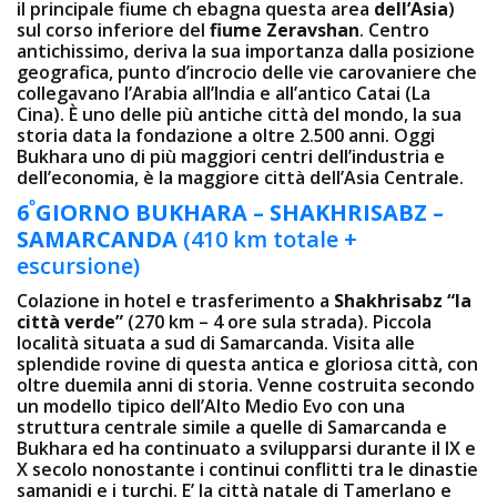
il principale fiume ch ebagna questa area
dell’Asia
)
sul corso inferiore del
fiume Zeravshan
. Centro
antichissimo, deriva la sua importanza dalla posizione
geografica, punto d’incrocio delle vie carovaniere che
collegavano l’Arabia all’India e all’antico Catai (La
Cina). È uno delle più antiche città del mondo, la sua
storia data la fondazione a oltre 2.500 anni. Oggi
Bukhara uno di più maggiori centri dell’industria e
dell’economia, è la maggiore città dell’Asia Centrale.
º
6
GIORNO
BUKHARA – SHAKHRISABZ –
SAMARCANDA
(410 km totale +
escursione)
Colazione in hotel e trasferimento a
Shakhrisabz “la
città verde”
(270 km – 4 ore sula strada). Piccola
località situata a sud di Samarcanda. Visita alle
splendide rovine di questa antica e gloriosa città, con
oltre duemila anni di storia. Venne costruita secondo
un modello tipico dell’Alto Medio Evo con una
struttura centrale simile a quelle di Samarcanda e
Bukhara ed ha continuato a svilupparsi durante il IX e
X secolo nonostante i continui conflitti tra le dinastie
samanidi e i turchi. E’ la città natale di Tamerlano e